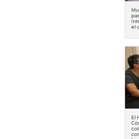
Mod
pañ
Int
el 
–
El 
Cór
col
co
–