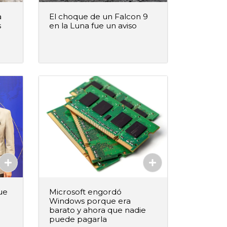
a
El choque de un Falcon 9
s
en la Luna fue un aviso
–
+
ido
Agregar al pedido
Agregado
ue
Microsoft engordó
Windows porque era
barato y ahora que nadie
puede pagarla
–
+
ido
Agregar al pedido