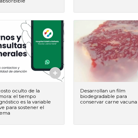
absorbible
Agregado
Agregado
costo oculto de la
Desarrollan un film
mora: el tiempo
biodegradable para
gnóstico es la variable
conservar carne vacuna
ve para sostener el
+
–
+
Agregar al pedido
Agregar al ped
tema
Agregado
Agregado