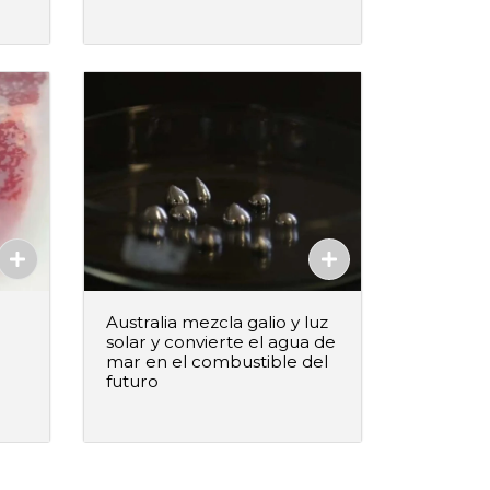
Agregado
Australia mezcla galio y luz
solar y convierte el agua de
mar en el combustible del
futuro
–
+
ido
Agregar al pedido
Agregado