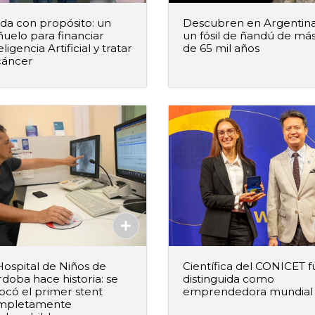
a con propósito: un
Descubren en Argentin
uelo para financiar
un fósil de ñandú de má
eligencia Artificial y tratar
de 65 mil años
cáncer
+
–
+
Agregar al pedido
Agregar al ped
Agregado
Agregado
Hospital de Niños de
Científica del CONICET f
doba hace historia: se
distinguida como
ocó el primer stent
emprendedora mundial
mpletamente
+
–
+
Agregar al pedido
Agregar al ped