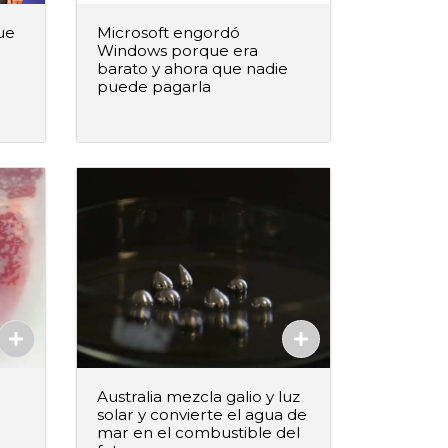
ue
Microsoft engordó
Windows porque era
barato y ahora que nadie
puede pagarla
–
+
ido
Agregar al pedido
Agregado
Australia mezcla galio y luz
solar y convierte el agua de
mar en el combustible del