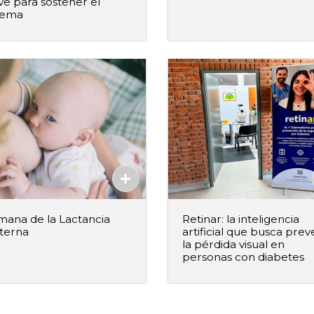
ve para sostener el
+
–
+
Agregar al pedido
Agregar al ped
tema
Agregado
Agregado
ana de la Lactancia
Retinar: la inteligencia
terna
artificial que busca prev
la pérdida visual en
personas con diabetes
+
–
+
Agregar al pedido
Agregar al ped
Agregado
Agregado