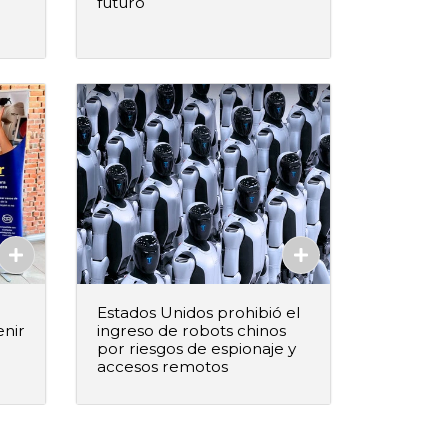
futuro
–
+
ido
Agregar al pedido
Agregado
Estados Unidos prohibió el
enir
ingreso de robots chinos
por riesgos de espionaje y
accesos remotos
–
+
ido
Agregar al pedido
Agregado