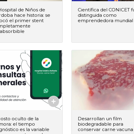
Hospital de Niños de
Científica del CONICET f
doba hace historia: se
distinguida como
ocó el primer stent
emprendedora mundial
mpletamente
+
–
+
Agregar al pedido
Agregar al ped
absorbible
Agregado
Agregado
costo oculto de la
Desarrollan un film
mora: el tiempo
biodegradable para
gnóstico es la variable
conservar carne vacuna