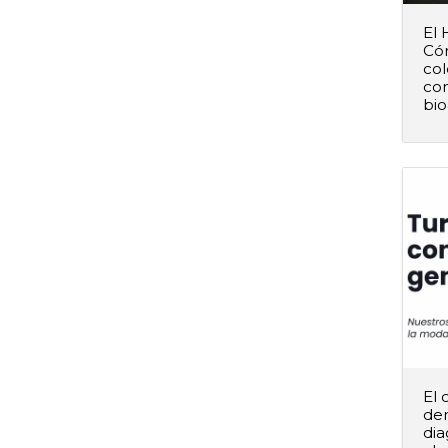
El 
Cór
col
co
–
bio
El 
de
dia